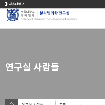
바
서울대학교
로
가
기
메
뉴
연구실 사람들
연구실 사람들
동문