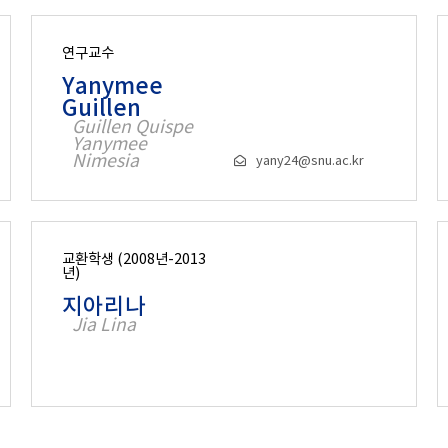
연구교수
Yanymee
Guillen
Guillen Quispe
Yanymee
Nimesia
yany24@snu.ac.kr
교환학생 (2008년-2013
년)
지아리나
Jia Lina