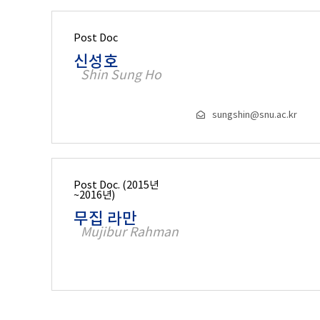
Post Doc
신성호
Shin Sung Ho
sungshin@snu.ac.kr
Post Doc. (2015년
~2016년)
무집 라만
Mujibur Rahman