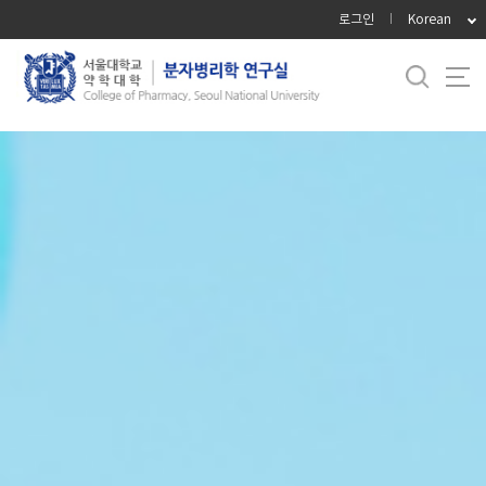
바
로그인
Korean
로
가
기
메
뉴